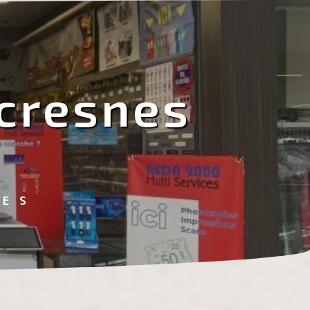
ecresnes
CES