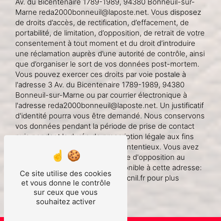
Av. du Bicentenaire 1789-1989, 94380 Bonneuil-sur-
Marne reda2000bonneuil@laposte.net. Vous disposez
de droits d’accès, de rectification, d’effacement, de
portabilité, de limitation, d’opposition, de retrait de votre
consentement à tout moment et du droit d’introduire
une réclamation auprès d’une autorité de contrôle, ainsi
que d’organiser le sort de vos données post-mortem.
Vous pouvez exercer ces droits par voie postale à
l'adresse 3 Av. du Bicentenaire 1789-1989, 94380
Bonneuil-sur-Marne ou par courrier électronique à
l'adresse reda2000bonneuil@laposte.net. Un justificatif
d'identité pourra vous être demandé. Nous conservons
vos données pendant la période de prise de contact
puis pendant la durée de prescription légale aux fins
probatoires et de gestion des contentieux. Vous avez
le droit de vous inscrire sur la liste d'opposition au
démarchage téléphonique, disponible à cette adresse:
Ce site utilise des cookies
Bloctel.gouv.fr
. Consultez le site cnil.fr pour plus
et vous donne le contrôle
d’informations sur vos droits.
sur ceux que vous
souhaitez activer