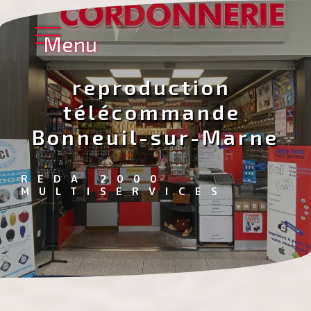
Panneau de gestion des cookies
Menu
reproduction 
télécommande 
Bonneuil-sur-Marne
REDA 2000 
MULTISERVICES