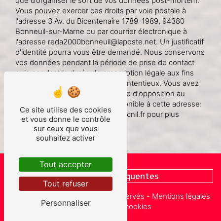
que d’organiser le sort de vos données post-mortem.
Vous pouvez exercer ces droits par voie postale à
l'adresse 3 Av. du Bicentenaire 1789-1989, 94380
Bonneuil-sur-Marne ou par courrier électronique à
l'adresse reda2000bonneuil@laposte.net. Un justificatif
d'identité pourra vous être demandé. Nous conservons
vos données pendant la période de prise de contact
puis pendant la durée de prescription légale aux fins
probatoires et de gestion des contentieux. Vous avez
le droit de vous inscrire sur la liste d'opposition au
démarchage téléphonique, disponible à cette adresse:
Ce site utilise des cookies
Bloctel.gouv.fr
. Consultez le site cnil.fr pour plus
et vous donne le contrôle
d’informations sur vos droits.
sur ceux que vous
souhaitez activer
Tout accepter
Recherches fréquentes
Tout refuser
©
Vistalid
- 2026 - Tous droits réservés -
Mentions légales
Personnaliser
-
Gestion des cookies