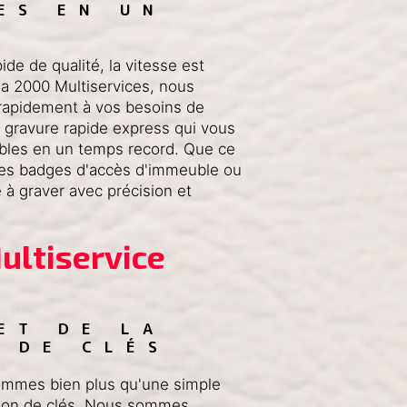
ES EN UN 
e de qualité, la vitesse est
a 2000 Multiservices, nous
rapidement à vos besoins de
 gravure rapide express qui vous
ables en un temps record. Que ce
 des badges d'accès d'immeuble ou
e à graver avec précision et
ultiservice
A 
ET DE LA 
 DE CLÉS
ommes bien plus qu'une simple
tion de clés. Nous sommes