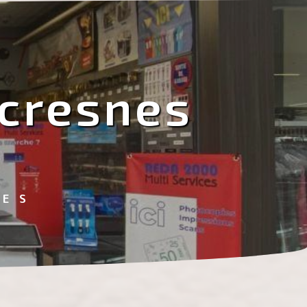
ecresnes
CES