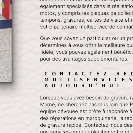
également spécialisés dans la réalisat
motos, y compris les plaques de collect
tampons, gravures, cartes de visite et 
votre partenaire multiservice de confia
Que vous soyez un particulier ou un p
déterminés à vous offrir la meilleure qua
fidèle, vous pouvez également bénéfici
pour des avantages supplémentaires.
CONTACTEZ RE
MULTISERVICE
AUJOURD'HUI
Lorsque vous avez besoin de gravure ra
Marne, ne cherchez pas plus loin que R
équipe dévouée est prête à répondre à 
des réparations en maroquinerie, la rep
de gravure rapide. Contactez-nous dès 
nos services ou pour planifier votre p